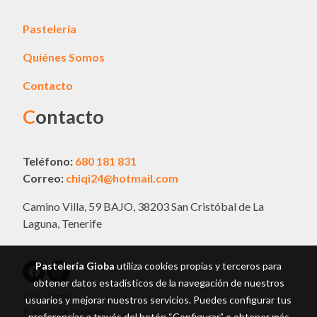
Pastelería
Quiénes Somos
Contacto
C
ontacto
Teléfono:
680 181 831
Correo:
chiqi24@hotmail.com
Camino Villa, 59 BAJO, 38203 San Cristóbal de La
Laguna, Tenerife
Pastelería Gioba
utiliza cookies propias y terceros para
obtener datos estadísticos de la navegación de nuestros
Aviso legal
usuarios y mejorar nuestros servicios. Puedes configurar tus
Política de cookies
preferencias a través del botón “Configurar” o obtener más